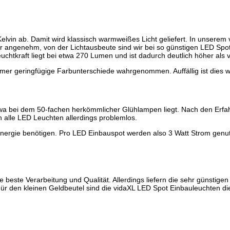
elvin ab. Damit wird klassisch warmweißes Licht geliefert. In unsere
hr angenehm, von der Lichtausbeute sind wir bei so günstigen LED Spo
Leuchtkraft liegt bei etwa 270 Lumen und ist dadurch deutlich höher als
er geringfügige Farbunterschiede wahrgenommen. Auffällig ist dies wa
twa bei dem 50-fachen herkömmlicher Glühlampen liegt. Nach den Erf
n alle LED Leuchten allerdings problemlos.
t Energie benötigen. Pro LED Einbauspot werden also 3 Watt Strom gen
e beste Verarbeitung und Qualität. Allerdings liefern die sehr günstig
ür den kleinen Geldbeutel sind die vidaXL LED Spot Einbauleuchten di