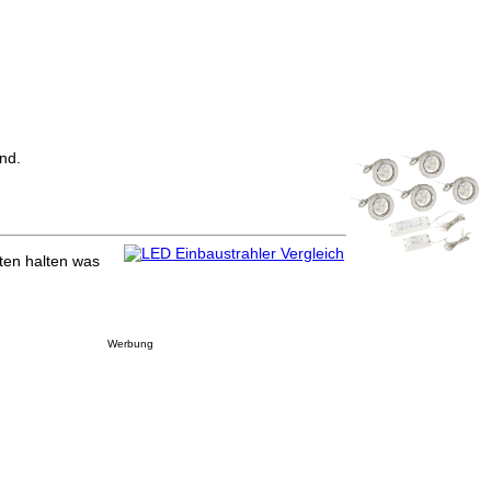
nd.
ten halten was
Werbung