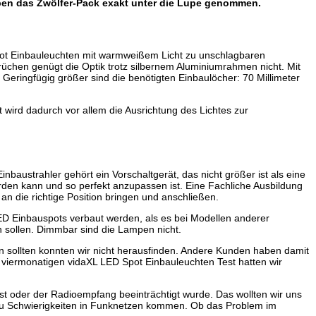
aben das Zwölfer-Pack exakt unter die Lupe genommen.
pot Einbauleuchten mit warmweißem Licht zu unschlagbaren
rüchen genügt die Optik trotz silbernem Aluminiumrahmen nicht. Mit
 Geringfügig größer sind die benötigten Einbaulöcher: 70 Millimeter
 wird dadurch vor allem die Ausrichtung des Lichtes zur
austrahler gehört ein Vorschaltgerät, das nicht größer ist als eine
erden kann und so perfekt anzupassen ist. Eine Fachliche Ausbildung
an die richtige Position bringen und anschließen.
ED Einbauspots verbaut werden, als es bei Modellen anderer
en sollen. Dimmbar sind die Lampen nicht.
n sollten konnten wir nicht herausfinden. Andere Kunden haben damit
 viermonatigen vidaXL LED Spot Einbauleuchten Test hatten wir
st oder der Radioempfang beeinträchtigt wurde. Das wollten wir uns
es zu Schwierigkeiten in Funknetzen kommen. Ob das Problem im