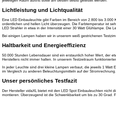
jeweiligen Raum auftritt sollte am besten selbst getestet werden.
Lichtleistung und Lichtqualität
Eine LED Einbauleuchte gibt Farben im Bereich von 2.800 bis 3.000 K
ordentlichen und hellen Licht überzeugen. Die Farbtemperatur ist se
LED Strahler in etwa in der Intensität einer 30 Watt Glühlampe. Die 
Bei einigen Lampen haben wir in unserem weiß gestrichenen Testzimm
Haltbarkeit und Energieeffizienz
50.000 Stunden Lebensdauer sind ein erstaunlich hoher Wert, der e
Herstellers nicht immer halten. In unserem Testzeitraum funktionierte
In jeder Leuchte sind drei kleine Lampen verbaut, die jeweils 1 Wat
im Vergleich zu anderen Beleuchtungsmitteln auf der Stromrechnung.
Unser persönliches Testfazit
Der Hersteller vidaXL bietet mit den LED Spot Einbauleuchten nicht di
montieren. Überzeugend ist die Schwenkbarkeit um bis zu 30 Grad. F