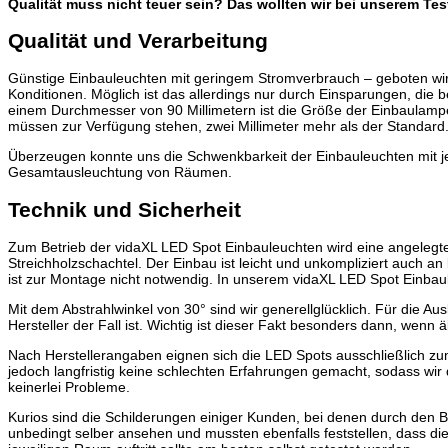
Qualität muss nicht teuer sein? Das wollten wir bei unserem 
Qualität und Verarbeitung
Günstige Einbauleuchten mit geringem Stromverbrauch – geboten wir
Konditionen. Möglich ist das allerdings nur durch Einsparungen, die
einem Durchmesser von 90 Millimetern ist die Größe der Einbaulampe ma
müssen zur Verfügung stehen, zwei Millimeter mehr als der Standard
Überzeugen konnte uns die Schwenkbarkeit der Einbauleuchten mit jewe
Gesamtausleuchtung von Räumen.
Technik und Sicherheit
Zum Betrieb der vidaXL LED Spot Einbauleuchten wird eine angelegte 
Streichholzschachtel. Der Einbau ist leicht und unkompliziert auch a
ist zur Montage nicht notwendig. In unserem vidaXL LED Spot Einbaule
Mit dem Abstrahlwinkel von 30° sind wir generellglücklich. Für die
Hersteller der Fall ist. Wichtig ist dieser Fakt besonders dann, wen
Nach Herstellerangaben eignen sich die LED Spots ausschließlich zu
jedoch langfristig keine schlechten Erfahrungen gemacht, sodass wi
keinerlei Probleme.
Kurios sind die Schilderungen einiger Kunden, bei denen durch den B
unbedingt selber ansehen und mussten ebenfalls feststellen, dass di