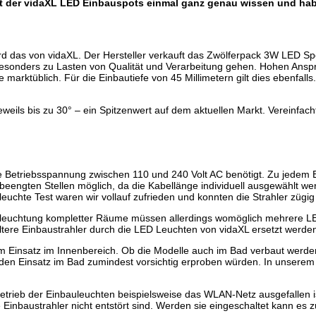
Test der vidaXL LED Einbauspots einmal ganz genau wissen und h
d das von vidaXL. Der Hersteller verkauft das Zwölferpack 3W LED S
 besonders zu Lasten von Qualität und Verarbeitung gehen. Hohen Ansp
rktüblich. Für die Einbautiefe von 45 Millimetern gilt dies ebenfalls.
.
ils bis zu 30° – ein Spitzenwert auf dem aktuellen Markt. Vereinfacht
Betriebsspannung zwischen 110 und 240 Volt AC benötigt. Zu jedem Einb
n beengten Stellen möglich, da die Kabellänge individuell ausgewählt w
uchte Test waren wir vollauf zufrieden und konnten die Strahler zügig 
 Ausleuchtung kompletter Räume müssen allerdings womöglich mehrere L
n ältere Einbaustrahler durch die LED Leuchten von vidaXL ersetzt werd
m Einsatz im Innenbereich. Ob die Modelle auch im Bad verbaut werde
r den Einsatz im Bad zumindest vorsichtig erproben würden. In unserem
etrieb der Einbauleuchten beispielsweise das WLAN-Netz ausgefallen i
e Einbaustrahler nicht entstört sind. Werden sie eingeschaltet kann 